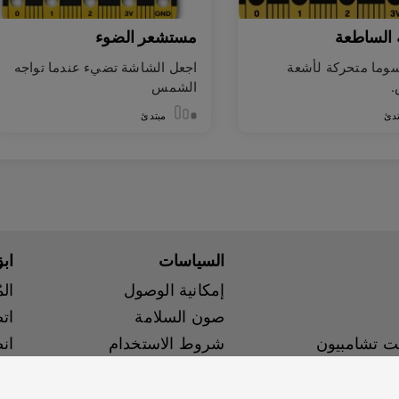
 الساطعة
مستشعر الضوء
وما متحركة لأشعة
اجعل الشاشة تضيء عندما تواجه
الشمس
تدئ
مبتدئ
السياسات
اب
إمكانية الوصول
ال
صون السلامة
ات
ت تشامبيون
شروط الاستخدام
ان
سياسة الخصوصية
 التجريبي
Cookies