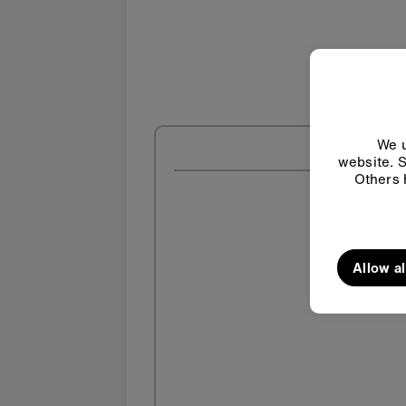
We u
website. S
Others 
Allow al