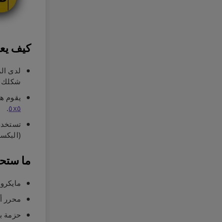
كيف يع
لدى الم
شكلك ا
يقوم ه
.
٥x٥
تستخدم 
(البكسل
ما ستحت
مايكروب
محرر أك
حزمة بط