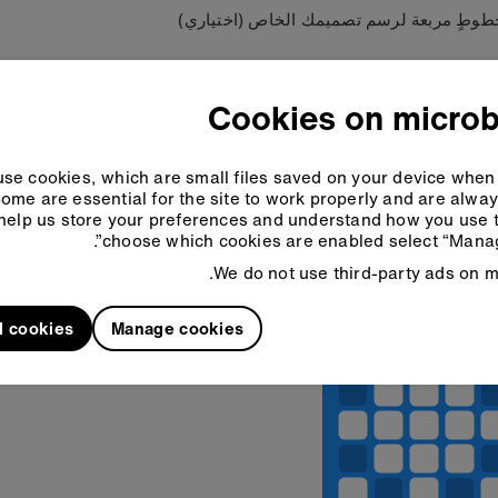
طوطٍ مربعة لرسم تصميمك الخاص (اختياري)
بَرمج
Cookies on microb
se cookies, which are small files saved on your device when 
Python
Make
ome are essential for the site to work properly and are alwa
help us store your preferences and understand how you use t
choose which cookies are enabled select “Manag
We do not use third-party ads on mi
l cookies
Manage cookies