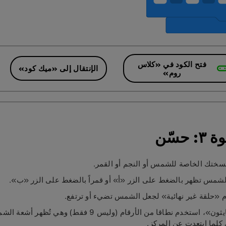
فتح الكود في «كلاس
الإنتقال إلى «ميك كود»
روم»
 حسّن
سختك الخاصة للشمس أو النجم أو القمر.
لشمس تظهر بالضغط على الزر «أ» أو قمراً بالضغط على الزر «ب».
 «حلقة غير نهائية» لجعل الشمس تضيء أو ترتفع.
في «بايثون»، استخدم نطاقا من الأرقام (وليس 9 فقط) وهي تُظهر
كلما ابتعدت عن المركز.