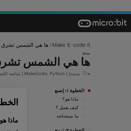
Ski
t
conten
Make it: code it
ها هي الشمس تشرق
/
نشاط
ها هي الشمس تشر
مبتدئ
|
Python
,
MakeCode
|
شاشة الإضا
الخطوة ١: إصنع
ماذا هو؟
الخطوة ١:
كيف يعمل ؟
ما ستحتاجه
ماذا هو
الخطوة ٢: بَرمج
قم بتصميم