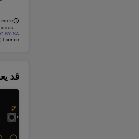
t more
needs.
(CC BY-SA
)
licence.
قد يعج