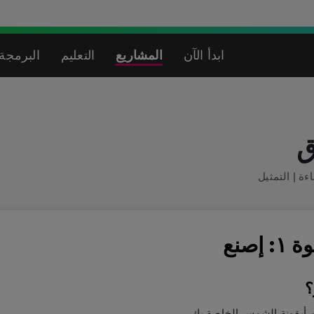
ابدأ الآن
المشاريع
التعليم
البرمجة 
ق
ءة
|
التمثيل
 إصنع
؟
 أيقونة الشمس الخاصة بك.