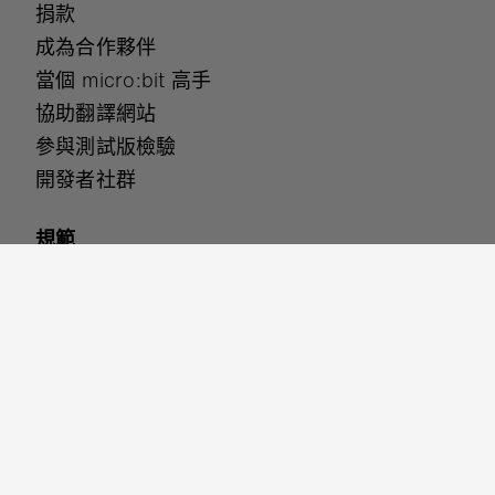
捐款
成為合作夥伴
當個 micro:bit 高手
協助翻譯網站
參與測試版檢驗
開發者社群
規範
無障礙設定
安全保護
網站使用條款
隱私權政策
Cookies
與我們聯繫