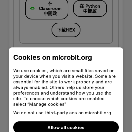
在
在 Python
Classroom
中開啟
中開啟
下載HEX
Cookies on microbit.org
運作方式
We use cookies, which are small files saved on
即使斷開連接micro:bit的電源，此數據記錄器也會儲
your device when you visit a website. Some are
存其讀數。 它透過將讀數儲存在
非揮發性儲存裝置
中
essential for the site to work properly and are
來實現這一目的。 這是電腦記憶體，當電源關閉時，
always enabled. Others help us store your
它可以保留其內容，就像您的 micro:bit 在您從電腦
preferences and understand how you use the
拔下插頭時，可以保留您在上面燒錄的程式。
site. To choose which cookies are enabled
select “Manage cookies”.
它將數據儲存在您的micro:bit上的兩個
文本文件
中，
We do not use third-party ads on microbit.org.
分別稱為
和
，Python程式可以
min.txt
max.txt
讀取和更新。
Allow all cookies
該程式使用三個變來追蹤和比較溫度：