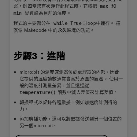
案，例如當您首次運作此程式時，它將把
和
max
變數設為目前的溫度。
min
程式的主要部分在
loop中運行。 這
while True：
就像 Makecode 中的
永久
區塊的功能。
步驟3：進階
micro:bit 的溫度感測器位於處理器的內部，因此
它提供的溫度讀數通常會高於周圍的氣溫。 使用一
般的溫度計測量差異，並且透過從
讀數
中減去差值來計算差值。
temperature()
轉換程式以記錄各種數據，例如加速度計測得的
力。
添加廣播功能，還可以將數據發送到另一個位置的
另一個micro:bit。