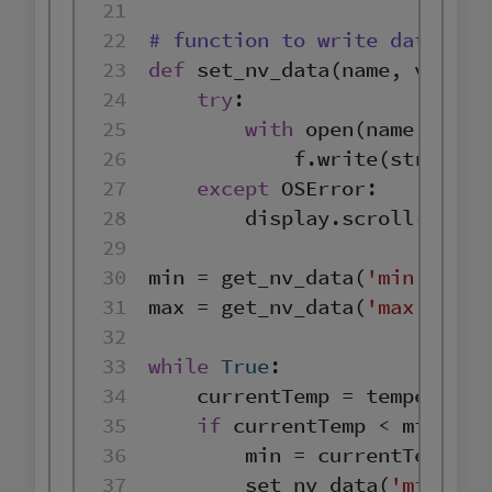
21
22
# function to write data fil
23
def
set_nv_data
(
name, value
)
24
try
25
with
open
(name, 
'w'
)
26
            f.write(
str
27
except
28
        display.scroll(
'Cann
29
30
min
 = get_nv_data(
'min.txt'
31
max
 = get_nv_data(
'max.txt'
32
33
while
True
34
35
if
 currentTemp < 
min
36
min
37
        set_nv_data(
'min.txt