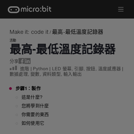
Skip
to
content
Make it: code it
最高-最低溫度記錄器
/
活動
最高-最低溫度記錄器
分享
進階
|
Python
|
LED 螢幕
,
引腳
,
按鈕
,
溫度感應器
|
數據處理
,
變數
,
資料類型
,
輸入輸出
步驟1：製作
這是什麼?
您將學到什麼
你需要的東西
如何使用它