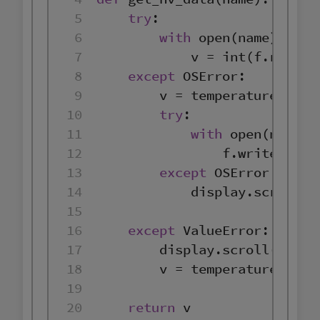
5
try
6
with
open
(name) 
as
7
            v = 
int
8
except
9
10
try
11
with
open
(name, 
12
                f.write(
str
13
except
14
            display.scroll(
'
15
16
except
17
        display.scroll(
'inva
18
19
20
return