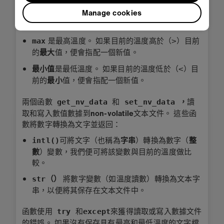
Manage cookies
是從micro:bit內建的
temperature
currentTemp
sensor
讀取的當前溫度。
是最高溫度。 如果目前的溫度高於（>）目前
max
的
值，便會指配一個新值。
最大
是最低溫度。 如果目前的溫度低於（<）目
最小值
前的
值，便會指配一個新值。
最小
兩個函數
和
，
讀
get_nv_data
set_nv_data
取和寫入數值數據到
non-volatile
文本文件。 這些函
數將數字轉換為文字並返回：
可將文字（也稱為
字串
）轉換為數字（
整
intl()
數
）變數，我們便可將該變數與目前的溫度做比
較。
將數字變數（如溫度讀數）轉換為文本字
str（）
串，以便將其保存在文本文件中。
函數使用
和
來獲得讀取或寫入數據文件
try
except
的錯誤。 如果沒有保存具有最高和最低溫度的文字檔