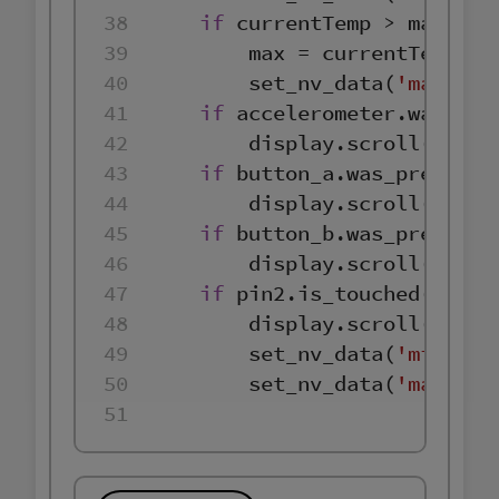
38
if
 currentTemp > 
max
39
max
40
        set_nv_data(
'max.txt
41
if
 accelerometer.was_ges
42
43
if
44
        display.scroll(get_n
45
if
46
        display.scroll(get_n
47
if
48
        display.scroll(
'clea
49
        set_nv_data(
'min.txt
50
        set_nv_data(
'max.txt
51