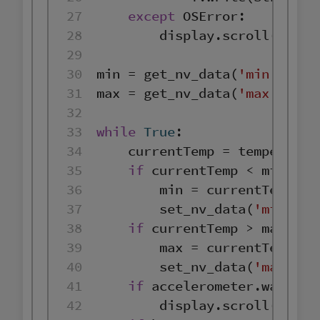
27
except
28
        display.scroll(
'Cann
29
30
min
 = get_nv_data(
'min.txt'
31
max
 = get_nv_data(
'max.txt'
32
33
while
True
34
35
if
 currentTemp < 
min
36
min
37
        set_nv_data(
'min.txt
38
if
 currentTemp > 
max
39
max
40
        set_nv_data(
'max.txt
41
if
 accelerometer.was_ges
42