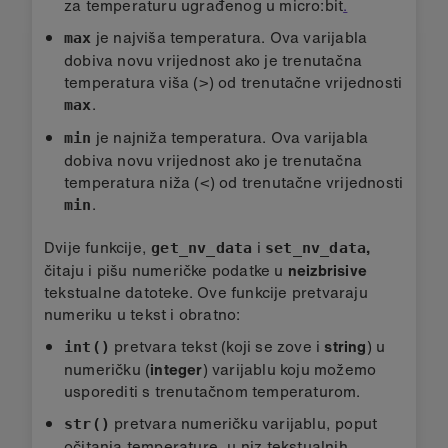
za temperaturu ugrađenog u micro:bit
.
je najviša temperatura. Ova varijabla
max
dobiva novu vrijednost ako je trenutačna
temperatura viša (>) od trenutačne vrijednosti
.
max
je najniža temperatura. Ova varijabla
min
dobiva novu vrijednost ako je trenutačna
temperatura niža (<) od trenutačne vrijednosti
.
min
Dvije funkcije,
i
,
get_nv_data
set_nv_data
čitaju i pišu numeričke podatke u
neizbrisive
tekstualne datoteke. Ove funkcije pretvaraju
numeriku u tekst i obratno:
pretvara tekst (koji se zove i
string
) u
int()
numeričku (
integer
) varijablu koju možemo
usporediti s trenutačnom temperaturom.
pretvara numeričku varijablu, poput
str()
očitanja temperature, u niz tekstualnih