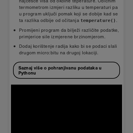
najčešće viša od okolne teperature. Običnim
termometrom izmjeri razliku u temperaturi pa
u program uključi pomak koji se dobije kad se
ta razlika odbije od očitanja
.
temperature()
Promijeni program da bilježi različite podatke,
primjerice sile izmjerene brzinomjerom.
Dodaj korištenje radija kako bi se podaci slali
drugom micro:bitu na drugoj lokaciji.
Saznaj više o pohranjivanu podataka u
Pythonu