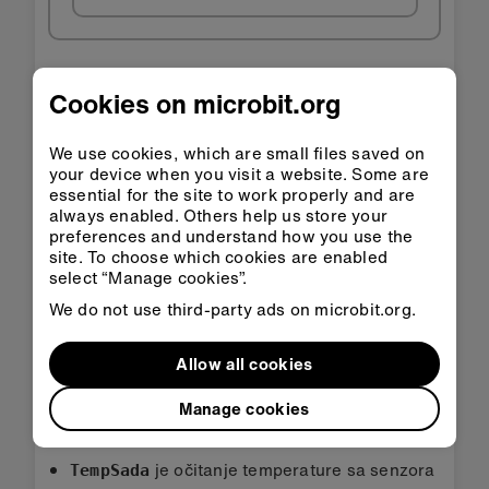
Kako to radi
Cookies on microbit.org
Ovaj uređaj za bilježenje podataka sprema
podatke čak i kad je micro:bitu isključeno
We use cookies, which are small files saved on
napajanje. To radi tako da pohranjuje podatke u
your device when you visit a website. Some are
essential for the site to work properly and are
postojanu memoriju
. To je računalna memorija
always enabled. Others help us store your
čiji sadržaj ostaje i kada se isključi napajanje,
preferences and understand how you use the
baš kao što program koji si preuzeo (flashao) u u
site. To choose which cookies are enabled
micro:bit ostaje u njemu i kada ga odvojimo od
select “Manage cookies”.
računala.
We do not use third-party ads on microbit.org.
Podaci se spremaju u micro:bit u dvije
tekstualne
datoteke
nazvane
i
koje se
min.txt
max.txt
Allow all cookies
mogu pročitati i ažurirati programom u Pythonu.
Manage cookies
Za praćenje i usporedbu temperatura program
koristi tri varijable:
je očitanje temperature sa senzora
TempSada