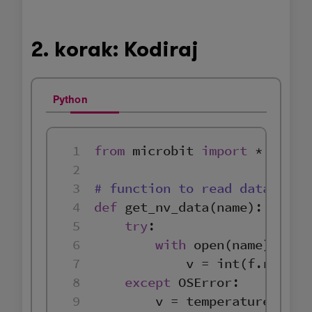
2. korak: Kodiraj
Python
1
from
 microbit 
import
2
3
# function to read data file
4
def
get_nv_data
(
name
):
5
try
6
with
open
(name) 
as
7
            v = 
int
8
except
9