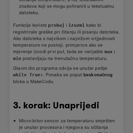
znakova koji se mogu pohraniti u tekstualnu
datoteku.
Funkcije koriste
i
kako bi
probaj
izuzmi
registrirale greške pri čitanju ili pisanju datoteka.
Ako datoteka s najvišom i najnižom vrijjednosti
temperature ne postoji, primjerice ako se
mjerenje izvodi prvi put, tada se varijable
i
max
postavljaju na trenutačnu temperaturu.
min
Glavni dio programa odvija se unutar petlje
. Ponaša se poput
beskonačnog
while True:
bloka u MakeCodu.
3. korak: Unaprijedi
Micro:bitov senzor za temperaturu smješten
je unutar procesora i njegova su očitanja