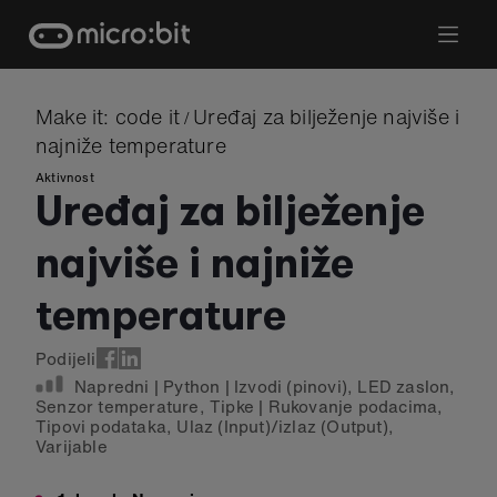
Skip
to
content
Make it: code it
Uređaj za bilježenje najviše i
/
najniže temperature
Aktivnost
Uređaj za bilježenje
najviše i najniže
temperature
Podijeli
Napredni
|
Python
|
Izvodi (pinovi)
,
LED zaslon
,
Senzor temperature
,
Tipke
|
Rukovanje podacima
,
Tipovi podataka
,
Ulaz (Input)/izlaz (Output)
,
Varijable