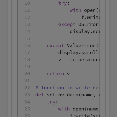
10
try
11
with
open
(name, 
12
                f.write(
str
13
except
14
            display.scroll(
'
15
16
except
17
        display.scroll(
'inva
18
19
20
return
21
22
# function to write data fil
23
def
set_nv_data
(
name, value
)
24
try
25
with
open
(name, 
'w'
)
26
            f.write(
str