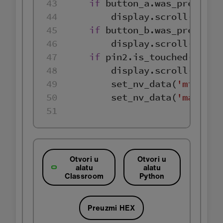
43
if
44
        display.scroll(get_n
45
if
46
        display.scroll(get_n
47
if
48
        display.scroll(
'clea
49
        set_nv_data(
'min.txt
50
        set_nv_data(
'max.txt
51
Otvori u
Otvori u
alatu
alatu
Classroom
Python
Preuzmi HEX