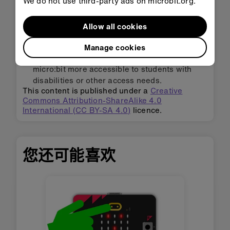
We do not use third-party ads on microbit.org.
添加声音，让micro:bit在你触摸时发出声音
Allow all cookies
Adapting for accessibility:
explore our
Manage cookies
Accessibility support
for tips for making the
micro:bit more accessible to students with
disabilities or other access needs.
This content is published under a
Creative
Commons Attribution-ShareAlike 4.0
International (CC BY-SA 4.0)
licence.
您还可能喜欢