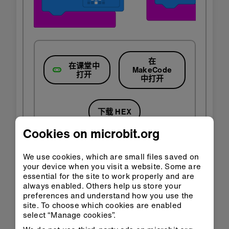
在
在课堂中
MakeCode
打开
中打开
下载 HEX
Cookies on microbit.org
We use cookies, which are small files saved on
your device when you visit a website. Some are
essential for the site to work properly and are
第 3 步：完善
always enabled. Others help us store your
preferences and understand how you use the
site. To choose which cookies are enabled
修改程序来使用不同的表情图案，或者绘制你自己
select “Manage cookies”.
的图案。