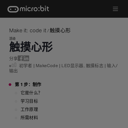
Skip
to
content
Make it: code it
触摸心形
/
活动
触摸心形
分享
初学者
|
MakeCode
|
LED显示器
,
触摸标志
|
输入/
输出
第 1 步：制作
它是什么？
学习目标
工作原理
所需材料