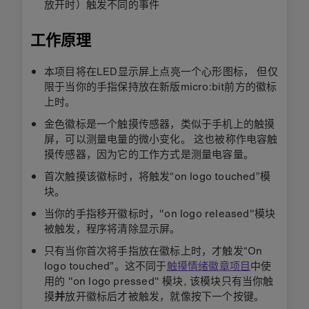
放开时）触发不同的事件
工作原理
本项目将在LED显示屏上点亮一个心形图标， 但仅
限于当你的手指保持放在新版micro:bit前方的徽标
上时。
金色徽标是一个触摸传感器，类似于手机上的触摸
屏，可以测量电量的微小变化。 这也被称作电容触
摸传感器，因为它的工作方式是测量电容量。
首次触摸该徽标时，将触发“on logo touched”模
块。
当你的手指移开徽标时，"on logo released"模块
被触发，程序将清除显示屏。
只有当你首次将手指放在徽标上时，才触发“On
logo touched”。这不同于
触摸情绪徽章项目
中使
用的 "on logo pressed" 模块, 该模块只有当你触
摸
并
放开徽标后才被触发，就像按下一个按键。