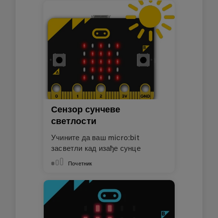
Сензор сунчеве
светлости
Учините да ваш micro:bit
засветли кад изађе сунце
Почетник