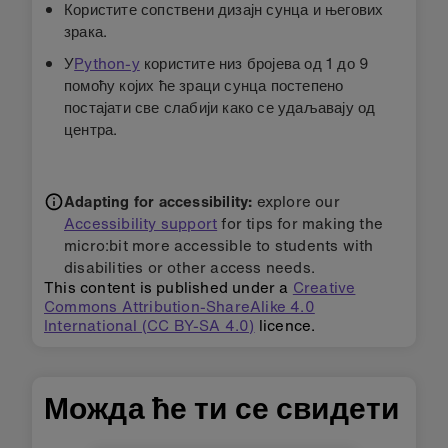
Користите сопствени дизајн сунца и његових
зрака.
У
Python-у
користите низ бројева од 1 до 9
помоћу којих ће зраци сунца постепено
постајати све слабији како се удаљавају од
центра.
Adapting for accessibility:
explore our
Accessibility support
for tips for making the
micro:bit more accessible to students with
disabilities or other access needs.
This content is published under a
Creative
Commons Attribution-ShareAlike 4.0
International (CC BY-SA 4.0)
licence.
Можда ће ти се свидети