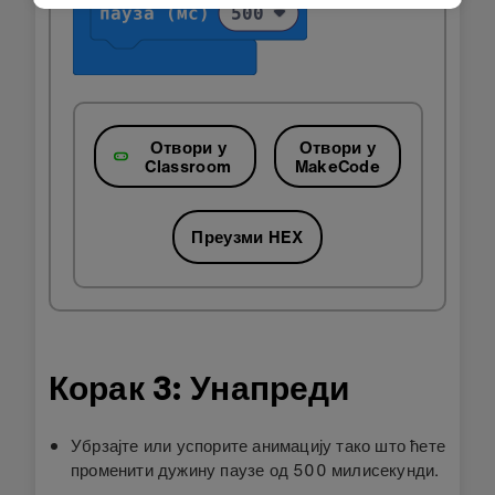
Отвори у
Отвори у
Classroom
MakeCode
Преузми HEX
Корак 3: Унапреди
Убрзајте или успорите анимацију тако што ћете
променити дужину паузе од 500 милисекунди.