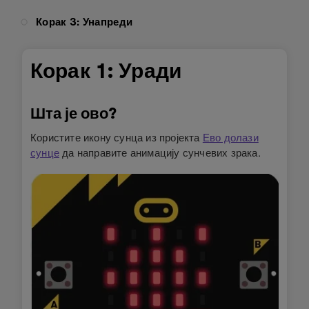
Корак 3: Унапреди
Корак 1: Уради
Шта је ово?
Користите икону сунца из пројекта
Ево долази
сунце
да направите анимацију сунчевих зрака.