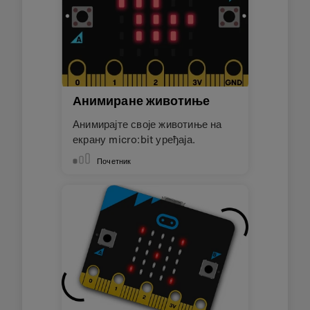
Анимиране животиње
Анимирајте своје животиње на
екрану micro:bit уређаја.
Почетник