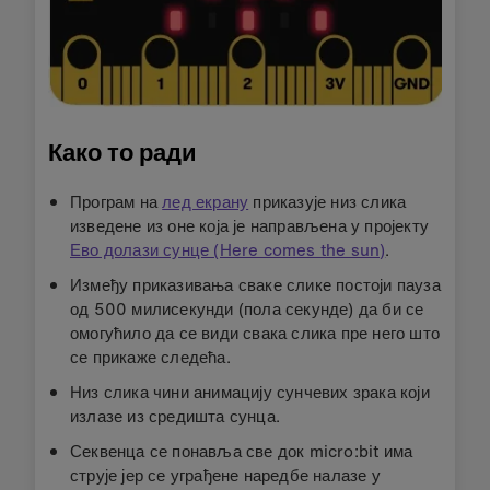
Како то ради
Програм на
лед екрану
приказује низ слика
изведене из оне која је направљена у пројекту
Ево долази сунце (Here comes the sun)
.
Између приказивања сваке слике постоји пауза
од 500 милисекунди (пола секунде) да би се
омогућило да се види свака слика пре него што
се прикаже следећа.
Низ слика чини анимацију сунчевих зрака који
излазе из средишта сунца.
Секвенца се понавља све док micro:bit има
струје јер се уграђене наредбе налазе у