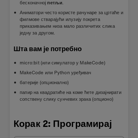
бесконачној
петљи
.
Аниматори често користе рачунаре за цртаће и
филмове стварајући илузију покрета
приказивањем низа мало различитих слика
једну за другом.
Шта вам је потребно
micro:bit (или симулатор у MakeCode)
MakeCode или Python уређивач
батерије (опционално)
папир на квадратиће на коме ћете дизајнирати
сопствену слику сунчевих зрака (опционо)
Корак 2: Програмирај