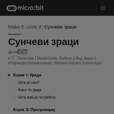
Skip
to
content
Make it: code it
Сунчеви зраци
/
Активност
Сунчеви зраци
Дели
Почетник
|
MakeCode
,
Python
|
Лед екран
|
Итерација (понављање)
,
Низање корака (секвенца)
Корак 1: Уради
Шта је ово?
Како то ради
Шта вам је потребно
Корак 2: Програмирај