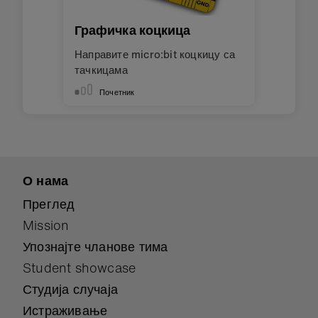
Графичка коцкица
Направите micro:bit коцкицу са
тачкицама
Почетник
О нама
Преглед
Mission
Упознајте чланове тима
Student showcase
Студија случаја
Истраживање