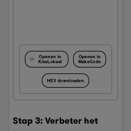
Openen in
Openen in
KlasLokaal
MakeCode
HEX downloaden
Stap 3: Verbeter het