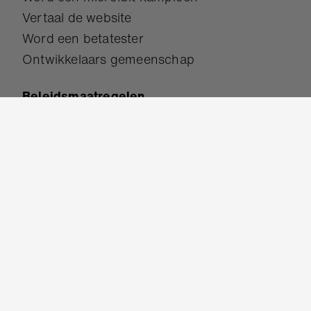
Vertaal de website
Word een betatester
Ontwikkelaars gemeenschap
Beleidsmaatregelen
Toegankelijkheid
Bescherming
Gebruikers voorwaarden
Privacybeleid
Cookies
Neem contact op
Hulp & support
Contact
Werk voor ons