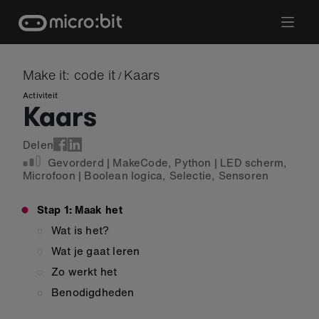
Skip
to
content
Make it: code it
Kaars
/
Activiteit
Kaars
Delen
Gevorderd
|
MakeCode
,
Python
|
LED scherm
,
Microfoon
|
Boolean logica
,
Selectie
,
Sensoren
Stap 1: Maak het
Wat is het?
Wat je gaat leren
Zo werkt het
Benodigdheden