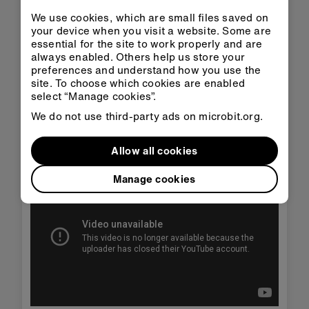
tuvieran que dar lo suyo a las chicas?
We use cookies, which are small files saved on
Utiliza este ejemplo de desigualdades para
your device when you visit a website. Some are
introducir la idea de desigualdad social. Esta
essential for the site to work properly and are
definición puede ser útil:
"una situación en la
always enabled. Others help us store your
preferences and understand how you use the
que las personas no son iguales porque
site. To choose which cookies are enabled
algunos grupos tienen más oportunidades,
select “Manage cookies”.
poder, dinero, etc. que otros"
(fuente:
diccionario MacMillan)
We do not use third-party ads on microbit.org.
El Objetivo 10 se resume en el siguiente vídeo:
Allow all cookies
Manage cookies