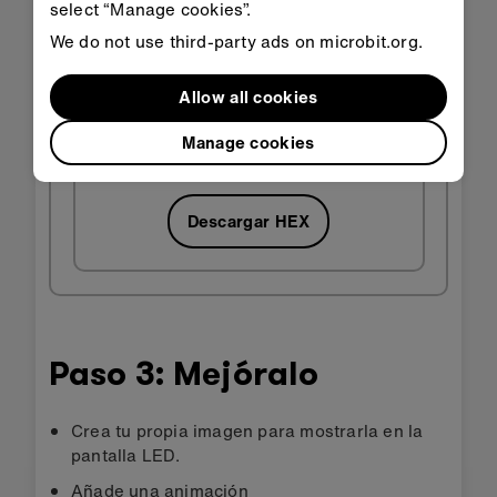
select “Manage cookies”.
We do not use third-party ads on microbit.org.
Allow all cookies
Ejecutar
Abrir en
en
Classroom
Manage cookies
MakeCode
Descargar HEX
Paso 3: Mejóralo
Crea tu propia imagen para mostrarla en la
pantalla LED.
Añade una animación