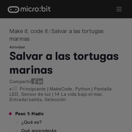
Skip
to
content
Make it: code it
Salvar a las tortugas
/
marinas
Actividad
Salvar a las tortugas
marinas
Compartir
Principiante
|
MakeCode
,
Python
|
Pantalla
LED
,
Sensor de luz
|
14 La vida bajo el mar
,
Entrada/salida
,
Selección
Paso 1: Hazlo
¿Qué es?
Qué aprenderás