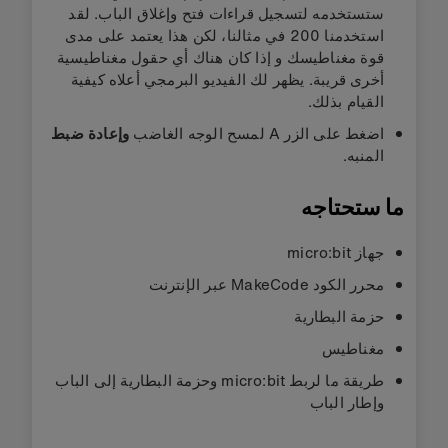
ستستخدمه لتسجيل قراءات فتح وإغلاق الباب. لقد
استخدمنا 200 في مثالنا، لكن هذا يعتمد على مدى
قوة مغناطيسك و إذا كان هناك أي حقول مغناطيسية
أخرى قريبة. يظهر لك الفيديو البرمجي أعلاه كيفية
القيام بذلك.
اضغط على الزر A لمسح الوجه الغاضب
وإعادة ضبط
المنبه.
ما ستحتاجه
جهاز micro:bit
محرر الكود MakeCode عبر الإنترنت
حزمة البطارية
مغناطيس
طريقة ما لربط micro:bit وحزمة البطارية إلى الباب
وإطار الباب