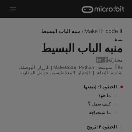
Ski
t
conten
Make it: code it
منبه الباب البسيط
/
نشاط
منبه الباب البسيط
مشاركة
متوسط
|
Python
,
MakeCode
|
الأزرار
,
البوصلة
,
شاشة الإضاءة
|
الإختيار
,
المغناطيسية
,
عوامل المقارنة
الخطوة 1: إصنعها
ما هو؟
كيف يعمل ؟
ما ستحتاجه
الخطوة ٢: بَرمج