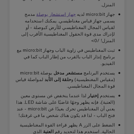
المنزل.
جهاز micro:bit لديه
جهاز استشعار بوصلة
مدمج
يسمى جهاز قياس مغناطيسي. يمكنك استخدامه
لقياس المجال المغناطيسي للأرض كبوصلة - أو
لإدراك مدى قوة الحقول المغناطيسية الأقرب إلى
المنزل! /0>
ثبت المغناطيس في زاوية الباب وجهاز micro:bit مع
برنامج إنذار الباب بالقرب من إطار الباب كما في
الفيديو.
يستخدم البرنامج
مستشعر مدخل
بوصلة micro:bit
(مقياس المغنطيسية) و
حلقة
إلى الأبد
لمواصلة قياس
قوة المجال المغناطيسي.
يستخدم
إختيار
لذا عندما ينخفض عن مستوى معين
(العتبة)، فإنه يظهر وجهًا غاضبًا على شاشة LED. هذا
يعني أن المغناطيس تحرك بعيدًا عن micro:bit - عند
فتح الباب - لذا قد يكون هناك شخص ما في غرفتك!
الضغط على الزر A يظهر قراءة القوة المغناطيسية
الحالية. استخدم هذا لتحديد رقم
العتبة
الذي