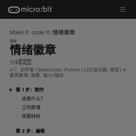
Skip
to
content
Make it: code it
情绪徽章
/
活动
情绪徽章
分享
初学者
|
MakeCode
,
Python
|
LED显示器
,
按钮
|
4
素质教育
,
抽象
,
输入/输出
第 1 步：制作
这是什么？
工作原理
所需材料
第 2 步：编程