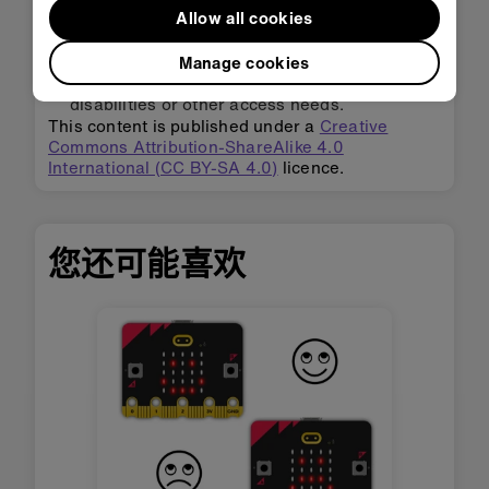
Allow all cookies
Adapting for accessibility:
explore our
Accessibility support
for tips for making the
Manage cookies
micro:bit more accessible to students with
disabilities or other access needs.
This content is published under a
Creative
Commons Attribution-ShareAlike 4.0
International (CC BY-SA 4.0)
licence.
您还可能喜欢