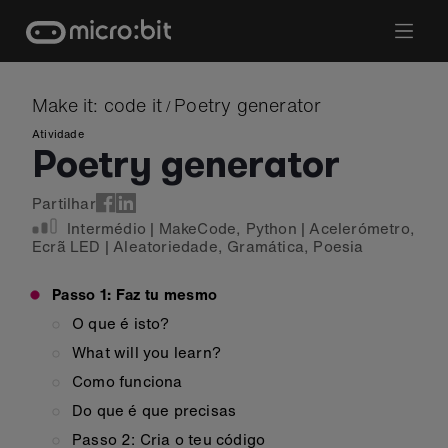
Skip
to
content
Make it: code it
Poetry generator
/
Atividade
Poetry generator
Partilhar
Intermédio
|
MakeCode
,
Python
|
Acelerómetro
,
Ecrã LED
|
Aleatoriedade
,
Gramática
,
Poesia
Passo 1: Faz tu mesmo
O que é isto?
What will you learn?
Como funciona
Do que é que precisas
Passo 2: Cria o teu código