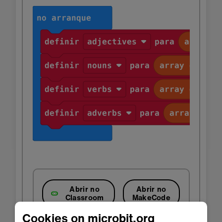
Abrir no
Abrir no
Classroom
MakeCode
Cookies on microbit.org