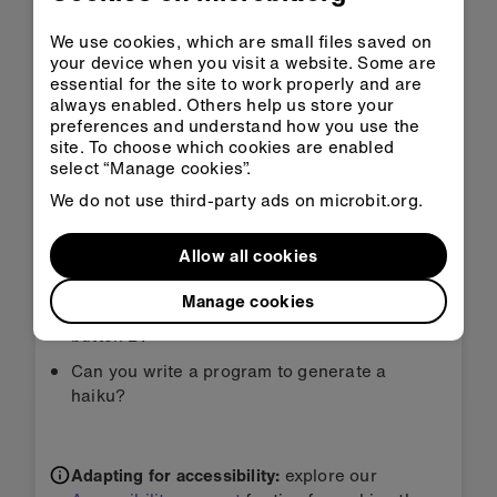
Descarregar HEX
We use cookies, which are small files saved on
your device when you visit a website. Some are
essential for the site to work properly and are
always enabled. Others help us store your
preferences and understand how you use the
site. To choose which cookies are enabled
Passo 3: Melhora-o
select “Manage cookies”.
We do not use third-party ads on microbit.org.
Add more adjectives, nouns, verbs, and
adverbs to the program.
Allow all cookies
Find a way to generate more lines for your
Manage cookies
poem using other inputs such as button A or
button B.
Can you write a program to generate a
haiku?
Adapting for accessibility:
explore our