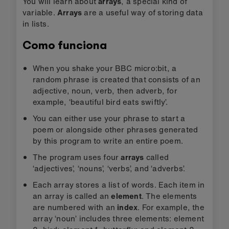
You will learn about
arrays
, a special kind of
variable.
Arrays
are a useful way of storing data
in lists.
Como funciona
When you shake your BBC micro:bit, a
random phrase is created that consists of an
adjective, noun, verb, then adverb, for
example, ‘beautiful bird eats swiftly’.
You can either use your phrase to start a
poem or alongside other phrases generated
by this program to write an entire poem.
The program uses four
arrays
called
‘adjectives’, ‘nouns’, ‘verbs’, and ‘adverbs’.
Each array stores a list of words. Each item in
an array is called an
element
. The elements
are numbered with an
index
. For example, the
array ‘noun’ includes three elements: element