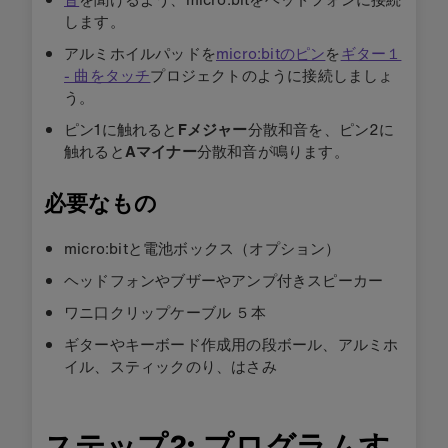
します。
アルミホイルパッドを
micro:bitのピン
を
ギター１
- 曲をタッチ
プロジェクト
の
ように
接続しましょ
う。
ピン1に触れると
Fメジャー
分散和音を、
ピン2に
触れると
Aマイナー
分散和音
が鳴ります。
必要なもの
micro:bitと電池ボックス（オプション）
ヘッドフォンやブザーやアンプ付きスピーカー
ワニ口クリップケーブル ５本
ギターやキーボード作成用の段ボール、アルミホ
イル、スティックのり、はさみ
ステップ2: プログラムす