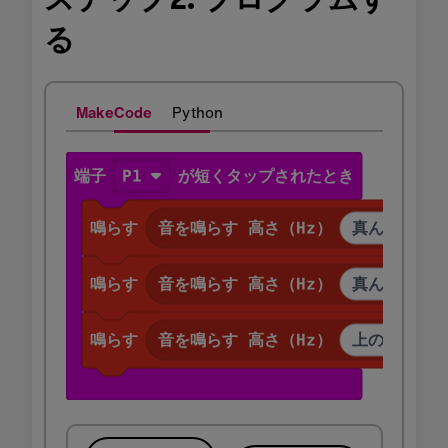
る
MakeCode
Python