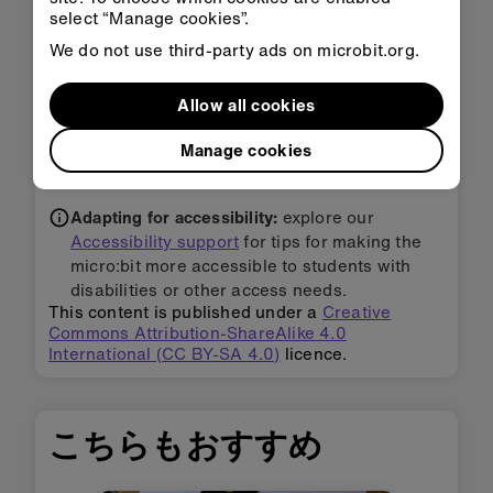
とを意味します。 2 番目の 4 を小さい数字にし
select “Manage cookies”.
て、何が起こるか見てみましょう。
We do not use third-party ads on microbit.org.
ループを使用すると、和音がアルペジエーター(キ
ーが押され続ける限りアルペジオを演奏し続ける
Allow all cookies
機能で、ある種のキーボードやシンセサイザーに
あります)のように演奏し続けられます。
Manage cookies
Adapting for accessibility:
explore our
Accessibility support
for tips for making the
micro:bit more accessible to students with
disabilities or other access needs.
This content is published under a
Creative
Commons Attribution-ShareAlike 4.0
International (CC BY-SA 4.0)
licence.
こちらもおすすめ