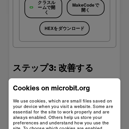
クラスル
MakeCodeで
ームで開
開く
く
HEXをダウンロード
ステップ3: 改善する
プログラムを変更して別の和音を再生しましょ
Cookies on microbit.org
う。micro:bitのボタンやジェスチャーを使って、
2つ以上追加しましょう。
We use cookies, which are small files saved on
テンポを変更して和音を速く再生しましょう。
your device when you visit a website. Some are
MakeCode ではテンポブロックを使用できま
essential for the site to work properly and are
always enabled. Others help us store your
す。 Pythonでは、最初の音符の数字を変更しま
preferences and understand how you use the
す:
は、4オクターブのFを4の間再生するこ
F4:4
site. To choose which cookies are enabled