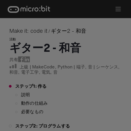
Skip
to
content
Make it: code it
ギター2 - 和音
/
活動
ギター2 - 和音
共有
上級
|
MakeCode
,
Python
|
端子
,
音
|
シーケンス
,
和音
,
電子工学
,
電気
,
音
ステップ1: 作る
説明
動作の仕組み
必要なもの
ステップ2: プログラムする