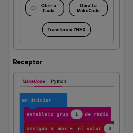
Obrir a
Obra'l a
l'aula
MakeCode
Transfereix l'HEX
Receptor
MakeCode
Python