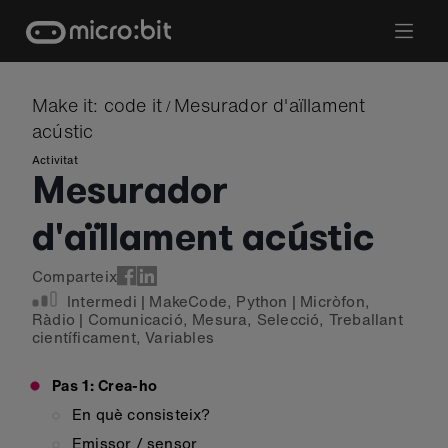
Skip
to
content
Make it: code it
Mesurador d'aïllament
/
acústic
Activitat
Mesurador
d'aïllament acústic
Comparteix
Intermedi
|
MakeCode
,
Python
|
Micròfon
,
Ràdio
|
Comunicació
,
Mesura
,
Selecció
,
Treballant
científicament
,
Variables
Pas 1: Crea-ho
En què consisteix?
Emissor / sensor