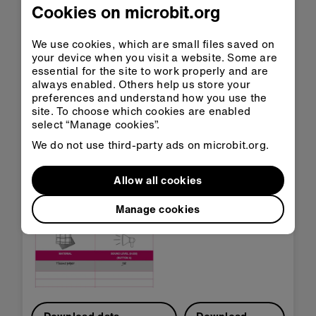
Cookies on microbit.org
Regle o cinta mètrica per mesurar una
distància fixa entre la font de so i el
We use cookies, which are small files saved on
transmissor
your device when you visit a website. Some are
Full de registre de dades o paper i llapis
essential for the site to work properly and are
always enabled. Others help us store your
preferences and understand how you use the
Recursos de suport
site. To choose which cookies are enabled
select “Manage cookies”.
El full de registre de dades es pot utilitzar per
anotar les teves mesures i el fitxer de so es pot
We do not use third-party ads on microbit.org.
reproduir des d'un telèfon o un ordinador per
utilitzar-lo com a font de so.
Allow all cookies
Manage cookies
Download data
Download