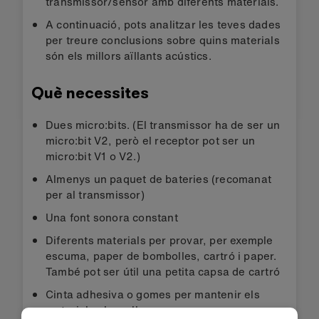
transmissor/sensor amb diferents materials.
A continuació, pots analitzar les teves dades
per treure conclusions sobre quins materials
són els millors aïllants acústics.
Què necessites
Dues micro:bits. (El transmissor ha de ser un
micro:bit V2, però el receptor pot ser un
micro:bit V1 o V2.)
Almenys un paquet de bateries (recomanat
per al transmissor)
Una font sonora constant
Diferents materials per provar, per exemple
escuma, paper de bombolles, cartró i paper.
També pot ser útil una petita capsa de cartró
Cinta adhesiva o gomes per mantenir els
materials al seu lloc