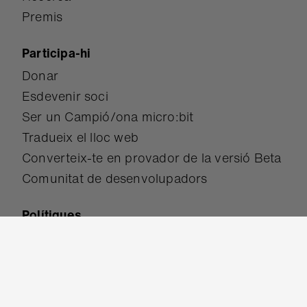
Premis
Participa-hi
Donar
Esdevenir soci
Ser un Campió/ona micro:bit
Tradueix el lloc web
Converteix-te en provador de la versió Beta
Comunitat de desenvolupadors
Polítiques
Accessibilitat
Protecció
Condicions d'ús
Política de privadesa