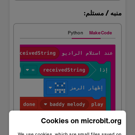
منبه / مستلم:
Python
MakeCode
Cookies on microbit.org
We use cookies, which are small files saved on