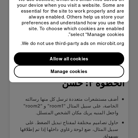
your device when you visit a website. Some are
essential for the site to work properly and are
فتح الكود
الإنتقال إلى
always enabled. Others help us store your
في «كلاس
«ميك كود»
preferences and understand how you use the
روم»
site. To choose which cookies are enabled
select “Manage cookies”.
تنزيل الكود بصيغة HEX
We do not use third-party ads on microbit.org.
Allow all cookies
Manage cookies
الخطوة ٣: حسّن
أضف مستشعرات متعددة ترسل كل منها رسالته
الخاصة، على سبيل المثال "room1" و "room2"
واجعل المنبه يريك مكان الشخص المتسلل.
حاول تصاميم مختلفة لمفتاح تبديل الضغط. على
سبيل المثال، ضع لوحة رغاوي داخلها إذا تم إطلاقها
بسهولة.