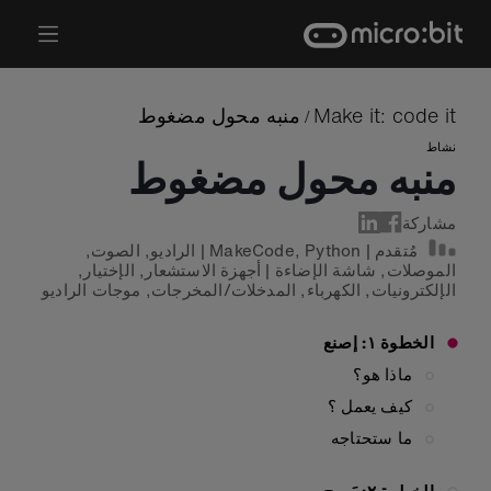
Ski
t
conten
Make it: code it
منبه محول مضغوط
/
نشاط
منبه محول مضغوط
مشاركة
مُتقدم
|
Python
,
MakeCode
|
الراديو
,
الصوت
,
الموصلات
,
شاشة الإضاءة
|
أجهزة الاستشعار
,
الإختيار
,
الإلكترونيات
,
الكهرباء
,
المدخلات/المخرجات
,
موجات الراديو
الخطوة ١: إصنع
ماذا هو؟
كيف يعمل ؟
ما ستحتاجه