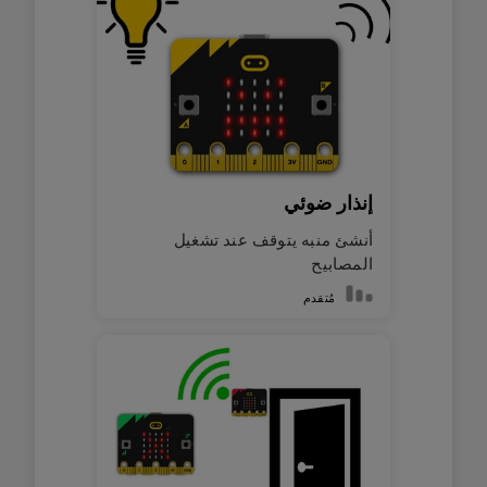
إنذار ضوئي
أنشئ منبه يتوقف عند تشغيل
المصابيح
مُتقدم