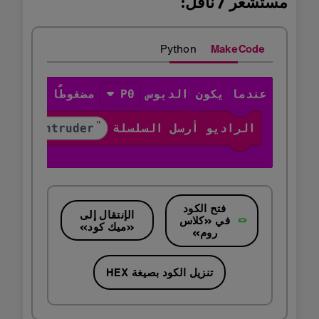
مستشعر / ناقل:
Python
MakeCode
فتح الكود
الإنتقال إلى
في «كلاس
«ميك كود»
روم»
تنزيل الكود بصيغة HEX