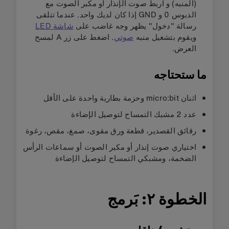
(المنبه) و اربط صوت الإنذار أو مكبر الصوت مع
الدبوس 0 و GND إذا كان لديك واحد. عندما تتلقى
رسالة "دخول" يظهر وجه غاضب على
شاشة LED
ويقوم بتشغيل منبه
صوتي
. اضغط على زر
A لمسح
العرض.
ما ستحتاجه
اثنان micro:bit وحزمة بطارية واحدة على الأقل
عدد 2 مشبك التمساح لتوصيل الإضاءة
رقائق القصدير، قطعة ورق مقوى، صمغ، مقص، رغوة
اختياري صوت إنذار أو مكبر الصوت أو سماعات الرأس
الضخمة، ومشبكي التمساح لتوصيل الإضاءة
الخطوة ٢: بَرمج