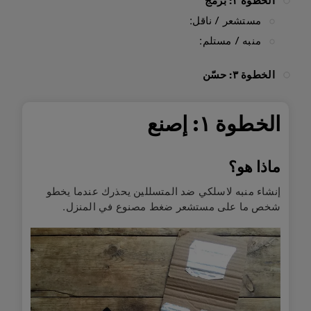
الخطوة ٢: بَرمج
مستشعر / ناقل:
منبه / مستلم:
الخطوة ٣: حسّن
الخطوة ١: إصنع
ماذا هو؟
إنشاء منبه لاسلكي ضد المتسللين يحذرك عندما يخطو
شخص ما على مستشعر ضغط مصنوع في المنزل.