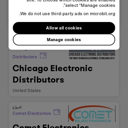
select “Manage cookies”.
Casa da Robotica
We do not use third-party ads on microbit.org.
Brazil
Allow all cookies
Manage cookies
الموزّع
Chicago Electronic
Distributors
Chicago Electronic
Distributors
United States
الموزّع
Comet Electronics
Comet Electronics