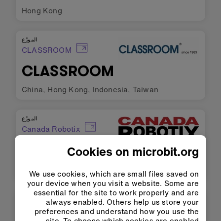
Hong Kong
الموزّع
CLASSROOM
CLASSROOM
China
,
Hong Kong
,
Indonesia
,
Taiwan
الموزّع
Canada Robotix
Canada Robotix
Cookies on microbit.org
Canada
We use cookies, which are small files saved on
your device when you visit a website. Some are
essential for the site to work properly and are
الموزّع
always enabled. Others help us store your
Casa da Robotica
preferences and understand how you use the
site. To choose which cookies are enabled