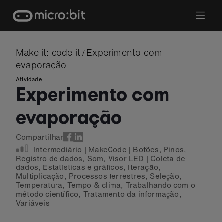
Skip
to
content
Make it: code it
Experimento com
/
evaporação
Atividade
Experimento com
evaporação
Compartilhar
Intermediário
|
MakeCode
|
Botões
,
Pinos
,
Registro de dados
,
Som
,
Visor LED
|
Coleta de
dados
,
Estatísticas e gráficos
,
Iteração
,
Multiplicação
,
Processos terrestres
,
Seleção
,
Temperatura
,
Tempo & clima
,
Trabalhando com o
método científico
,
Tratamento da informação
,
Variáveis