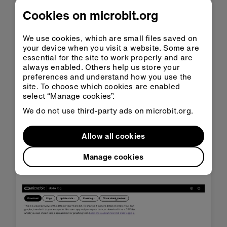
Cookies on microbit.org
We use cookies, which are small files saved on
your device when you visit a website. Some are
essential for the site to work properly and are
always enabled. Others help us store your
preferences and understand how you use the
site. To choose which cookies are enabled
select “Manage cookies”.
We do not use third-party ads on microbit.org.
Os registros de data e hora representam o
tempo decorrido desde o início do registro de
Allow all cookies
dados.
Manage cookies
Clique em
Pré-visualização
para ver seus
dados em formato de gráfico: