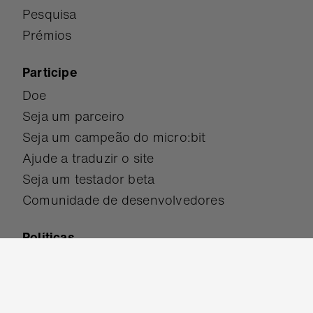
Pesquisa
Prémios
Participe
Doe
Seja um parceiro
Seja um campeão do micro:bit
Ajude a traduzir o site
Seja um testador beta
Comunidade de desenvolvedores
Políticas
Acessibilidade
Proteção
Termos de Uso